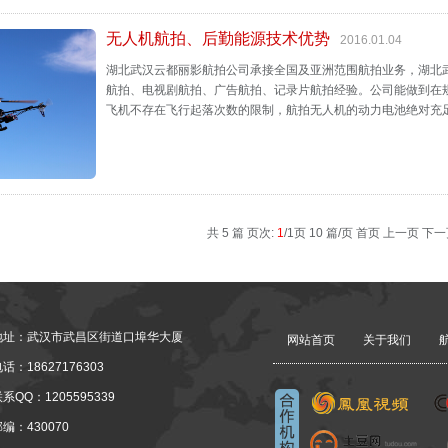
无人机航拍、后勤能源技术优势
2016.01.04
湖北武汉云都丽影航拍公司承接全国及亚洲范围航拍业务，湖北
航拍、电视剧航拍、广告航拍、记录片航拍经验。公司能做到在
飞机不存在飞行起落次数的限制，航拍无人机的动力电池绝对充足，
共 5 篇 页次:
1
/1页 10 篇/页 首页 上一页 下
地址：武汉市武昌区街道口埠华大厦
网站首页
关于我们
话：18627176303
系QQ：1205595339
编：430070