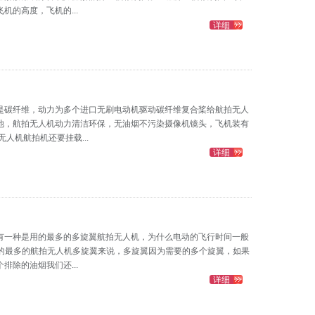
的高度，飞机的...
详细
是碳纤维，动力为多个进口无刷电动机驱动碳纤维复合桨给航拍无人
池，航拍无人机动力清洁环保，无油烟不污染摄像机镜头，飞机装有
人机航拍机还要挂载...
详细
有一种是用的最多的多旋翼航拍无人机，为什么电动的飞行时间一般
用的最多的航拍无人机多旋翼来说，多旋翼因为需要的多个旋翼，如果
除的油烟我们还...
详细